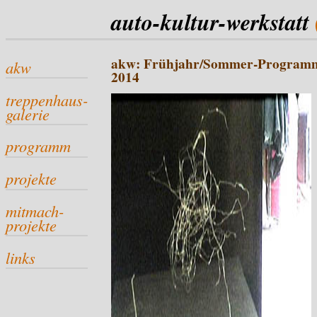
auto-kultur-werkstatt
akw: Frühjahr/Sommer-Program
akw
2014
treppenhaus-
galerie
programm
projekte
mitmach-
projekte
links