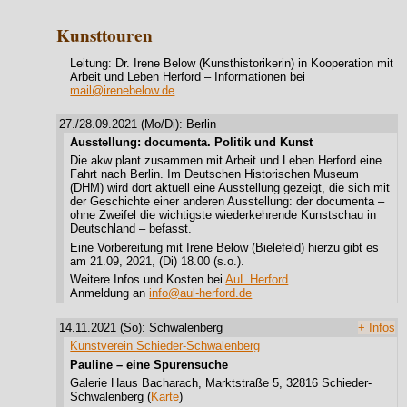
Kunsttouren
Leitung: Dr. Irene Below (Kunsthistorikerin) in Kooperation mit
Arbeit und Leben Herford – Informationen bei
mail@irenebelow.de
27./28.09.2021 (Mo/Di): Berlin
Ausstellung: documenta. Politik und Kunst
Die akw plant zusammen mit Arbeit und Leben Herford eine
Fahrt nach Berlin. Im Deutschen Historischen Museum
(DHM) wird dort aktuell eine Ausstellung gezeigt, die sich mit
der Geschichte einer anderen Ausstellung: der documenta –
ohne Zweifel die wichtigste wiederkehrende Kunstschau in
Deutschland – befasst.
Eine Vorbereitung mit Irene Below (Bielefeld) hierzu gibt es
am 21.09, 2021, (Di) 18.00 (s.o.).
Weitere Infos und Kosten bei
AuL Herford
Anmeldung an
info@aul-herford.de
14.11.2021 (So): Schwalenberg
+ Infos
Kunstverein Schieder-Schwalenberg
Pauline – eine Spurensuche
Galerie Haus Bacharach, Marktstraße 5, 32816 Schieder-
Schwalenberg (
Karte
)