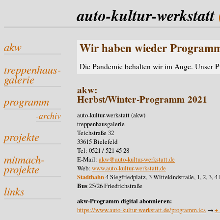
auto-kultur-werkstatt
akw
Wir haben wieder Program
Die Pandemie behalten wir im Auge. Unser P
treppenhaus-
galerie
akw:
Herbst/Winter-Programm 2021
programm
-archiv
auto-kultur-werkstatt (akw)
treppenhausgalerie
Teichstraße 32
projekte
33615 Bielefeld
Tel: 0521 / 521 45 28
mitmach-
E-Mail:
akw@auto-kultur-werkstatt.de
projekte
Web:
www.auto-kultur-werkstatt.de
Stadtbahn
4 Siegfriedplatz, 3 Wittekindstraße, 1, 2, 3, 
Bus
25/26 Friedrichstraße
links
akw-Programm digital abonnieren:
https://www.auto-kultur-werkstatt.de/programm.ics
→
+ 