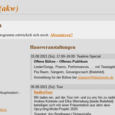
(akw)
m
Abonnieren?
rogramm entwickelt sich noch.
Hausveranstaltungen
15.08.2021 (So), 17.00–19.00: Teatime Special
Offene Bühne – Offenes Publikum
Lieder/Songs, Poems, Performances, … mit Teeangeb
Pia Raum, Sängerin, Gesangscoach (Bielefeld).
Anmeldung für die Bühne bei
piaraum@lebenspuls.de
05.09.2021 (So): Tour
4 Hauptbahnhof –
RadKulTour
Wir laden ein, auf der Tour mit- und zu uns hin zu rade
Andrea Künkele und Elke Werneburg (beide Bielefeld)
beteiligen sich mit einer Präsentation aus dem akw-
Upcycling-Mode-Projekt 2020.
Hilfe
Standort: Am Brodhagen / Drögestraße