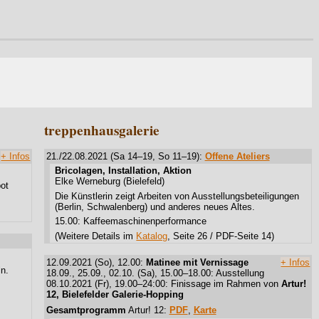
treppenhausgalerie
+ Infos
21./22.08.2021 (Sa 14–19, So 11–19):
Offene Ateliers
Bricolagen, Installation, Aktion
Elke Werneburg (Bielefeld)
ot
Die Künstlerin zeigt Arbeiten von Ausstellungsbeteiligungen
(Berlin, Schwalenberg) und anderes neues Altes.
15.00: Kaffeemaschinenperformance
(Weitere Details im
Katalog
, Seite 26 / PDF-Seite 14)
12.09.2021 (So), 12.00:
Matinee mit Vernissage
+ Infos
ln.
18.09., 25.09., 02.10. (Sa), 15.00–18.00: Ausstellung
08.10.2021 (Fr), 19.00–24:00: Finissage im Rahmen von
Artur!
12, Bielefelder Galerie-Hopping
Gesamtprogramm
Artur! 12:
PDF
,
Karte