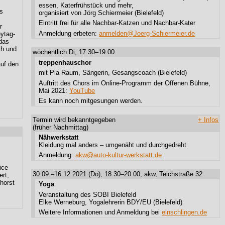
essen, Katerfrühstück und mehr,
ls
organisiert von Jörg Schiermeier (Bielefeld)
Eintritt frei für alle Nachbar-Katzen und Nachbar-Kater
r
Anmeldung erbeten:
anmelden@Joerg-Schiermeier.de
ytag-
das
ch und
wöchentlich Di, 17.30–19.00
treppenhauschor
auf den
mit Pia Raum, Sängerin, Gesangscoach (Bielefeld)
Auftritt des Chors im Online-Programm der Offenen Bühne,
Mai 2021:
YouTube
Es kann noch mitgesungen werden.
Termin wird bekanntgegeben
+ Infos
(früher Nachmittag)
Nähwerkstatt
Kleidung mal anders – umgenäht und durchgedreht
Anmeldung:
akw@auto-kultur-werkstatt.de
ice
30.09.–16.12.2021 (Do), 18.30–20.00, akw, Teichstraße 32
ert,
horst
Yoga
Veranstaltung des SOBI Bielefeld
Elke Werneburg, Yogalehrerin BDY/EU (Bielefeld)
Weitere Informationen und Anmeldung bei
einschlingen.de