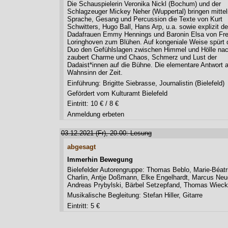
Die Schauspielerin Veronika Nickl (Bochum) und der
Schlagzeuger Mickey Neher (Wuppertal) bringen mitte
Sprache, Gesang und Percussion die Texte von Kurt
Schwitters, Hugo Ball, Hans Arp, u.a. sowie explizit de
Dadafrauen Emmy Hennings und Baronin Elsa von Fre
Loringhoven zum Blühen. Auf kongeniale Weise spürt 
Duo den Gefühlslagen zwischen Himmel und Hölle na
zaubert Charme und Chaos, Schmerz und Lust der
Dadaist*innen auf die Bühne. Die elementare Antwort 
Wahnsinn der Zeit.
Einführung: Brigitte Siebrasse, Journalistin (Bielefeld)
Gefördert vom Kulturamt Bielefeld
Eintritt: 10 € / 8 €
Anmeldung erbeten
03.12.2021 (Fr), 20.00: Lesung
abgesagt
Immerhin Bewegung
Bielefelder Autorengruppe: Thomas Beblo, Marie-Béatr
Charlin, Antje Doßmann, Elke Engelhardt, Marcus Neu
Andreas Prybylski, Bärbel Setzepfand, Thomas Wieck
Musikalische Begleitung: Stefan Hiller, Gitarre
Eintritt: 5 €