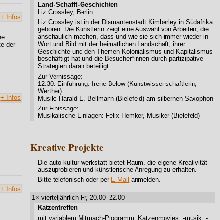
Land - Schafft - Geschichten
Liz Crossley, Berlin
+ Infos
Liz Crossley ist in der Diamantenstadt Kimberley in Südafrika
geboren. Die Künstlerin zeigt eine Auswahl von Arbeiten, die
anschaulich machen, dass und wie sie sich immer wieder in
ne
Wort und Bild mit der heimatlichen Landschaft, ihrer
te der
Geschichte und den Themen Kolonialismus und Kapitalismus
beschäftigt hat und die Besucher*innen durch partizipative
Strategien daran beteiligt.
Zur Vernissage:
12.30: Einführung: Irene Below (Kunstwissenschaftlerin,
Werther)
+ Infos
Musik: Harald E. Bellmann (Bielefeld) am silbernen Saxophon
Zur Finissage:
Musikalische Einlagen: Felix Hemker, Musiker (Bielefeld)
Kreative Projekte
Die auto-kultur-werkstatt bietet Raum, die eigene Kreativität
auszuprobieren und künstlerische Anregung zu erhalten.
Bitte telefonisch oder per
E-Mail
anmelden.
+ Infos
1× vierteljährlich Fr, 20.00–22.00
Katzentreffen
mit variablem Mitmach-Programm: Katzenmovies, -musik, -