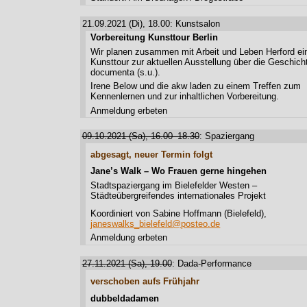
21.09.2021 (Di), 18.00: Kunstsalon
Vorbereitung Kunsttour Berlin
Wir planen zusammen mit Arbeit und Leben Herford ei
Kunsttour zur aktuellen Ausstellung über die Geschich
documenta (s.u.).
Irene Below und die akw laden zu einem Treffen zum
Kennenlernen und zur inhaltlichen Vorbereitung.
Anmeldung erbeten
09.10.2021 (Sa), 16.00–18.30
: Spaziergang
abgesagt, neuer Termin folgt
Jane’s Walk – Wo Frauen gerne hingehen
Stadtspaziergang im Bielefelder Westen –
Städteübergreifendes internationales Projekt
Koordiniert von Sabine Hoffmann (Bielefeld),
janeswalks_bielefeld@posteo.de
Anmeldung erbeten
27.11.2021 (Sa), 19.00
: Dada-Performance
verschoben aufs Frühjahr
dubbeldadamen