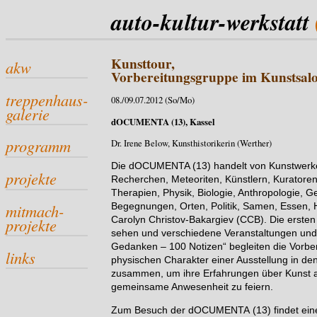
auto-kultur-werkstatt
Kunsttour,
akw
Vorbereitungsgruppe im Kunstsal
treppenhaus-
08./09.07.2012 (So/Mo)
galerie
dOCUMENTA (13), Kassel
programm
Dr. Irene Below, Kunsthistorikerin (Werther)
Die dOCUMENTA (13) handelt von Kunstwerke
projekte
Recherchen, Meteoriten, Künstlern, Kuratoren,
Therapien, Physik, Biologie, Anthropologie, 
mitmach-
Begegnungen, Orten, Politik, Samen, Essen, H
Carolyn Christov-Bakargiev (CCB). Die ersten
projekte
sehen und verschiedene Veranstaltungen und P
Gedanken – 100 Notizen“ begleiten die Vorb
links
physischen Charakter einer Ausstellung in de
zusammen, um ihre Erfahrungen über Kunst a
gemeinsame Anwesenheit zu feiern.
Zum Besuch der dOCUMENTA (13) findet ein