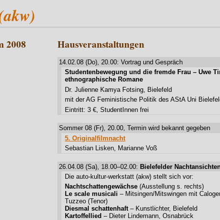
(akw)
m 2008
Hausveranstaltungen
14.02.08 (Do), 20.00: Vortrag und Gespräch
Studentenbewegung und die fremde Frau – Uwe 
ethnographische Romane
Dr. Julienne Kamya Fotsing, Bielefeld
mit der AG Feministische Politik des AStA Uni Bielefe
Eintritt: 3 €, StudentInnen frei
Sommer 08 (Fr), 20.00, Termin wird bekannt gegeben
5. Originalfilmnacht
Sebastian Lisken, Marianne Voß
26.04.08 (Sa), 18.00–02.00:
Bielefelder Nachtansichte
Die auto-kultur-werkstatt (akw) stellt sich vor:
Nachtschattengewächse
(Ausstellung s. rechts)
Le scale musicali
– Mitsingen/Mitswingen mit Caloge
Tuzzeo (Tenor)
Diesmal schattenhaft
– Kunstl
ich
ter, Bielefeld
Kartoffellied
– Dieter Lindemann, Osnabrück