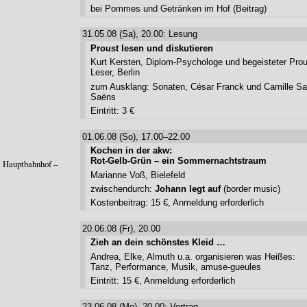
bei Pommes und Getränken im Hof (Beitrag)
31.05.08 (Sa), 20.00: Lesung
Proust lesen und diskutieren
Kurt Kersten, Diplom-Psychologe und begeisteter Prou
Leser, Berlin
zum Ausklang: Sonaten, César Franck und Camille Sai
Saëns
Eintritt: 3 €
01.06.08 (So), 17.00–22.00
Kochen in der akw:
Rot-Gelb-Grün – ein Sommernachtstraum
 4 Hauptbahnhof –
Marianne Voß, Bielefeld
zwischendurch:
Johann legt auf
(border music)
Kostenbeitrag: 15 €, Anmeldung erforderlich
20.06.08 (Fr), 20.00
Zieh an dein schönstes Kleid …
Andrea, Elke, Almuth u.a. organisieren was Heißes:
Tanz, Performance, Musik, amuse-gueules
Eintritt: 15 €, Anmeldung erforderlich
23.06.08 (Mo), 20.00:
Vortrag