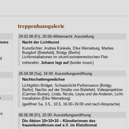
treppenhausgalerie
29.02.08 (Fr), 20.00–Mitternacht: Ausstellung
Timms
Nacht der Lichtkunst
Kunstl
ich
ter: Andrea Künkele, Elke Werneburg, Marlies
Burgdorf (Bielefeld), Bridgy (Berlin)
Lichtinstallationen im skurril-extraterrestischen Flair
ld
mittendrin:
Johann legt auf
(border music)
26.04.08 (Sa), 18.00: Ausstellungseröffnung
Nachtschattengewächse
Lichtgöttin Bridget, Schwarzlicht-Performance (Bridgy,
Berlin); Nachts auf der Straße von Bielefeld, Videoprojektion
(Carmen Burian); Linda, Nicola, Leyla und die Anderen, Licht-
n
Installation (Elke Werneburg)
(geöffnet Sa, 3.5., 10.5, 16.00–19.00 und nach Absprache)
ro
06.06.08 (Fr), 20.00: Ausstellungseröffnung
Die Aktion 10×10×10 – Künstlerinnen des
frauenkunstforum-owl e.V. im Kleinformat