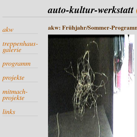
auto-kultur-werkstatt
akw: Frühjahr/Sommer-Program
akw
treppenhaus-
galerie
programm
projekte
mitmach-
projekte
links